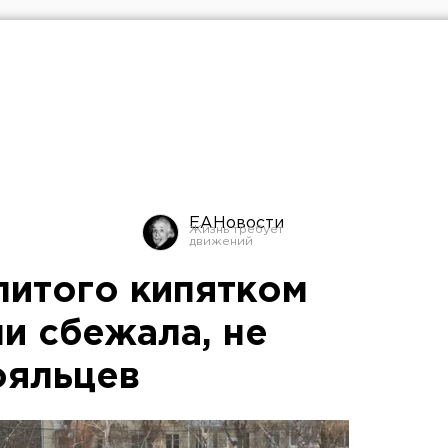
ЕАНовости
литого кипятком
и сбежала, не
ояльцев