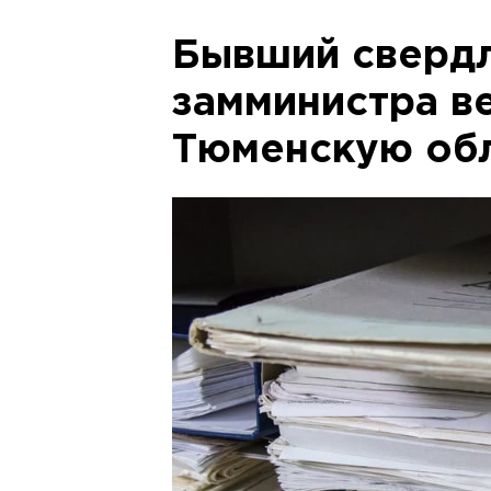
Бывший сверд
замминистра в
Тюменскую об