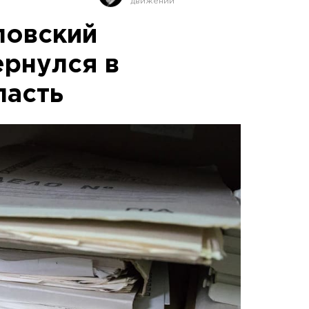
ловский
ернулся в
ласть