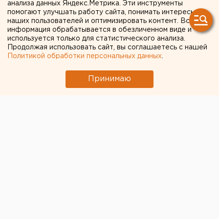
анализа данных Яндекс.Метрика. Эти инструменты
помогают улучшать работу сайта, понимать интересы
наших пользователей и оптимизировать контент. Вся
информация обрабатывается в обезличенном виде и
используется только для статистического анализа.
Продолжая использовать сайт, вы соглашаетесь с нашей
Политикой обработки персональных данных
.
Принимаю
ЧИТАЙТЕ ТАКЖЕ:
Водяное перемирие кланов: о политической
ситуации в Каменске-Уральском – колонка
шеф-редактора ЕАН Артема Рябова
Выросло число пострадавших после атаки