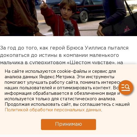
За год до того, как герой Брюса Уиллиса пытался
докопаться до истины в компании маленького
мальчика в суперхитовом «Шестом чувстве», на
большие экраны вышла своего рода генеральная
На сайте используются cookie-файлы и сервис для
репетиция будущего культового фильма. В картине
анализа данных Яндекс.Метрика. Эти инструменты
помогают улучшать работу сайта, понимать интересы
«Меркурий в опасности» персонаж Уиллиса
наших пользователей и оптимизировать контент. Вся
защищает от федеральных агентов ребенка-
информация обрабатывается в обезличенном виде и
аутиста, случайно сумевшего разгадать новейший
используется только для статистического анализа.
Продолжая использовать сайт, вы соглашаетесь с нашей
правительственный код. И здесь получилось кино
Политикой обработки персональных данных
.
именно из разряда «не шедевр, но мило». Крепкий,
реалистичный и временами даже трогательный
Принимаю
экшн-триллер с достойной работой актеров (Алек
Болдуин, как всегда, блеснул в роли наделенного