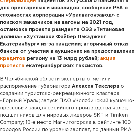
стерилизации
пациенток Уктусского пансионата
для престарелых и инвалидов; сообщение РБК о
сложностях корпорации «Уралвагонзавод» с
поиском заказчиков на вагоны на 2021 год,
остановка проекта резидента ОЭЗ «Титановая
долина» «Хухтамаки Файбер Пэкэджинг
Екатеринбург» из-за пандемии; вторичный отказ
банков от участия в аукционах на предоставление
кредитов
региону на 13 млрд рублей;
акция
протеста
екатеринбургских таксистов.
В Челябинской области эксперты отметили
распоряжение губернатора
Алексея Текслера
о
создании туристско-рекреационного кластера
«Горный Урал»; запуск ПАО «Челябинский кузнечно-
прессовый завод» серийного производства колец
подшипников для мировых лидеров SKF и Timken
Company; 19-е место Магнитогорска в рейтинге 100
городов России по уровню зарплат, по данным РИА