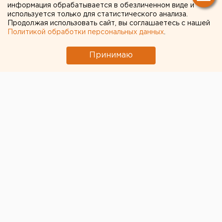
информация обрабатывается в обезличенном виде и
используется только для статистического анализа.
Продолжая использовать сайт, вы соглашаетесь с нашей
Политикой обработки персональных данных
.
Принимаю
В следственном отделе по Кировскому району
Екатеринбурга возбуждено уголовное дело по
факту безвестного исчезновения
Александра
Владимировича Соломеина,
1995 г.р., являющегося