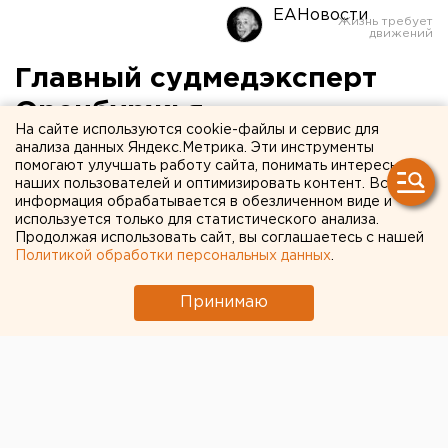
ЕАНовости
Главный судмедэксперт
Оренбуржья
На сайте используются cookie-файлы и сервис для
подозревается в
анализа данных Яндекс.Метрика. Эти инструменты
помогают улучшать работу сайта, понимать интересы
злоупотреблении
наших пользователей и оптимизировать контент. Вся
информация обрабатывается в обезличенном виде и
полномочиями
используется только для статистического анализа.
Продолжая использовать сайт, вы соглашаетесь с нашей
Политикой обработки персональных данных
.
Заведующий ГБУЗ «Бюро судебно-медицинской
экспертизы» по Оренбургской области Андрей
Принимаю
Громов задержан в Оренбурге. Он
подозревается в злоупотреблении
должностными полномочиями, сообщает
региональное СУ СК.