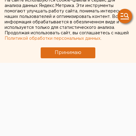
На сайте используются cookie-файлы и сервис для
МИД призвал россиян готовиться к затяжной
анализа данных Яндекс.Метрика. Эти инструменты
войне
помогают улучшать работу сайта, понимать интересы
наших пользователей и оптимизировать контент. Вся
информация обрабатывается в обезличенном виде и
используется только для статистического анализа.
← НОВОСТИ
Продолжая использовать сайт, вы соглашаетесь с нашей
Политикой обработки персональных данных
.
11 ФЕВРАЛЯ 2022 В 11:47
Людмила Орлова
Принимаю
Минэкологии подтвердило
факт загрязнения графитом
«смрадного» поселка на
Южном Урале