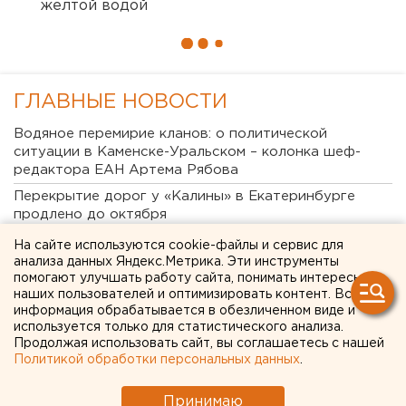
желтой водой
ГЛАВНЫЕ НОВОСТИ
Водяное перемирие кланов: о политической
ситуации в Каменске-Уральском – колонка шеф-
редактора ЕАН Артема Рябова
Перекрытие дорог у «Калины» в Екатеринбурге
продлено до октября
«Люди скорее останутся дома»: свердловские
На сайте используются cookie-файлы и сервис для
политологи - о явке на выборах в Госдуму
анализа данных Яндекс.Метрика. Эти инструменты
помогают улучшать работу сайта, понимать интересы
Почему украинские БПЛА атакуют УрФО по утрам
наших пользователей и оптимизировать контент. Вся
«Основа уюта сотен тысяч домов»: на
информация обрабатывается в обезличенном виде и
используется только для статистического анализа.
екатеринбургском Заводе керамических изделий
Продолжая использовать сайт, вы соглашаетесь с нашей
наградили лучших сотрудников
Политикой обработки персональных данных
.
Очевидец рассказал про атаку на склад Wildberries
в Екатеринбурге
Принимаю