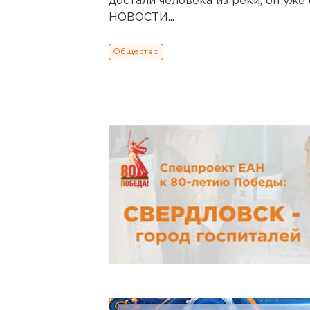
достали человека из реки, он у
НОВОСТИ...
Общество