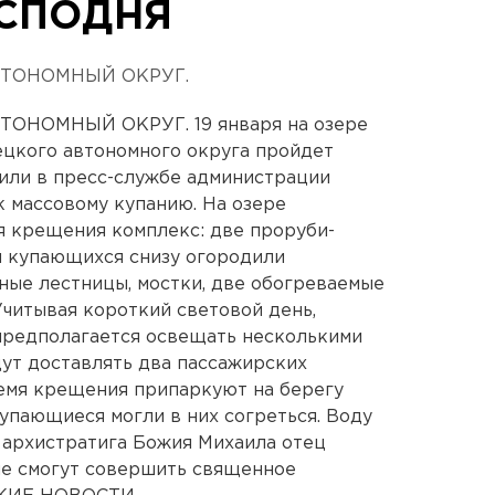
СПОДНЯ
АТОНОМНЫЙ ОКРУГ.
ОНОМНЫЙ ОКРУГ. 19 января на озере
ецкого автономного округа пройдет
или в пресс-службе администрации
к массовому купанию. На озере
я крещения комплекс: две проруби-
и купающихся снизу огородили
ные лестницы, мостки, две обогреваемые
Учитывая короткий световой день,
редполагается освещать несколькими
ут доставлять два пассажирских
ремя крещения припаркуют на берегу
купающиеся могли в них согреться. Воду
а архистратига Божия Михаила отец
ие смогут совершить священное