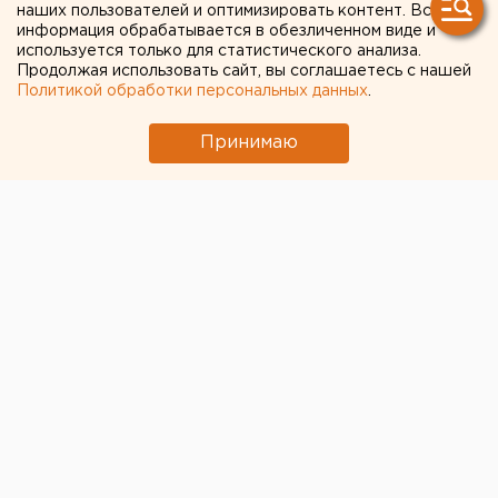
наших пользователей и оптимизировать контент. Вся
ВОСТОЧНОЙ АЗИИ,
информация обрабатывается в обезличенном виде и
используется только для статистического анализа.
РЕКОМЕНДОВАНО
Продолжая использовать сайт, вы соглашаетесь с нашей
Политикой обработки персональных данных
.
СДЕЛАТЬ ПРИВИВКИ
ПРОТИВ ДИЗЕНТЕРИИ,
Принимаю
БРЮШНОГО ТИФА,
ХОЛЕРЫ, ГЕПАТИТА А
ЕКАТЕРИНБУРГ. Заместитель главного
государственного санитарного врача по
Свердловской области Виктор Романенко
рекомендовал туристам, отправляющимся на
отдых в страны Юго-Восточной Азии, где
произошло масштабное стихийное бедствие,
сделать прививки п
ЕКАТЕРИНБУРГ. Заместитель главного