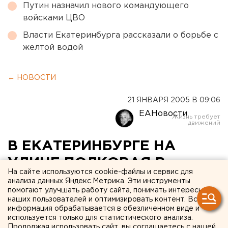
Путин назначил нового командующего
войсками ЦВО
Власти Екатеринбурга рассказали о борьбе с
желтой водой
← НОВОСТИ
21 ЯНВАРЯ 2005 В 09:06
ЕАНовости
В ЕКАТЕРИНБУРГЕ НА
УЛИЦЕ ПОЛКОВАЯ В
На сайте используются cookie-файлы и сервис для
ЧАСТНОМ ЖИЛОМ ДОМЕ
анализа данных Яндекс.Метрика. Эти инструменты
помогают улучшать работу сайта, понимать интересы
СГОРЕЛИ ДВОЕ ДЕТЕЙ
наших пользователей и оптимизировать контент. Вся
информация обрабатывается в обезличенном виде и
используется только для статистического анализа.
ЕКАТЕРИНБУРГ. Двое детей сгорели в частном
Продолжая использовать сайт, вы соглашаетесь с нашей