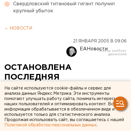
Свердловский титановый гигант получил
крупный убыток
← НОВОСТИ
21 ЯНВАРЯ 2005 В 09:06
ЕАНовости
ОСТАНОВЛЕНА
ПОСЛЕДНЯЯ
СТЕКЛОПЛАВИЛЬНАЯ ПЕЧЬ
На сайте используются cookie-файлы и сервис для
анализа данных Яндекс.Метрика. Эти инструменты
ГРАДООБРАЗУЮЩЕГО
помогают улучшать работу сайта, понимать интересы
наших пользователей и оптимизировать контент. Вся
ПРЕДПРИЯТИЯ ЗАО
информация обрабатывается в обезличенном виде и
«УФИМКИНСКИЙ
используется только для статистического анализа.
Продолжая использовать сайт, вы соглашаетесь с нашей
СТЕКОЛЬНЫЙ ЗАВОД»
Политикой обработки персональных данных
.