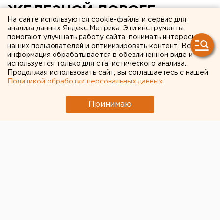
ЖЕЛЕЗНОЙ ДОРОГЕ
На сайте используются cookie-файлы и сервис для
ВВЕДЕНА В
анализа данных Яндекс.Метрика. Эти инструменты
помогают улучшать работу сайта, понимать интересы
ЭКСПЛУАТАЦИЮ
наших пользователей и оптимизировать контент. Вся
информация обрабатывается в обезличенном виде и
АВТОМАТИЗИРОВАННАЯ
используется только для статистического анализа.
СИСТЕМА УПРАВЛЕНИЯ
Продолжая использовать сайт, вы соглашаетесь с нашей
Политикой обработки персональных данных
.
РЕЗЕРВИРОВАНИЯ И
Принимаю
ПРОДАЖИ БИЛЕТОВ
«ЭКСПРЕСС-3»
ЧЕЛЯБИНСК. Автоматизированная система
управления резервированием мест и продажи
билетов «Экспресс-3» введена в эксплуатацию
на Южно-Уральской железной дороги (ЮУЖД),
сообщили в пресс-службе ЮУЖД.
ЧЕЛЯБИНСК. Автоматизированная система