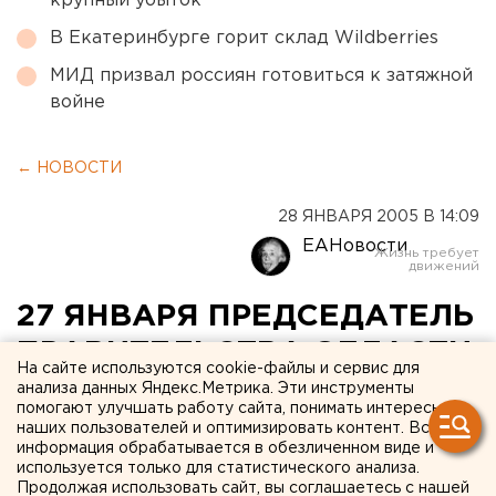
крупный убыток
В Екатеринбурге горит склад Wildberries
МИД призвал россиян готовиться к затяжной
войне
← НОВОСТИ
28 ЯНВАРЯ 2005 В 14:09
ЕАНовости
27 ЯНВАРЯ ПРЕДСЕДАТЕЛЬ
ПРАВИТЕЛЬСТВА ОБЛАСТИ
На сайте используются cookie-файлы и сервис для
А.ВОРОБЬЕВ И
анализа данных Яндекс.Метрика. Эти инструменты
помогают улучшать работу сайта, понимать интересы
ГЕНЕРАЛЬНЫЙ ДИРЕКТОР
наших пользователей и оптимизировать контент. Вся
информация обрабатывается в обезличенном виде и
ОАО «ОБЪЕДИНЕННЫЕ
используется только для статистического анализа.
Продолжая использовать сайт, вы соглашаетесь с нашей