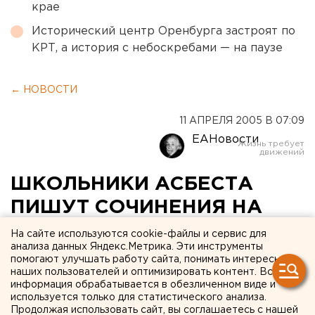
крае
Исторический центр Оренбурга застроят по
КРТ, а история с небоскребами — на паузе
← НОВОСТИ
11 АПРЕЛЯ 2005 В 07:09
ЕАНовости
ШКОЛЬНИКИ АСБЕСТА
ПИШУТ СОЧИНЕНИЯ НА
ОСНОВЕ ВОСПОМИНАНИЙ
На сайте используются cookie-файлы и сервис для
анализа данных Яндекс.Метрика. Эти инструменты
ВЕТЕРАНОВ ВЕЛИКОЙ
помогают улучшать работу сайта, понимать интересы
наших пользователей и оптимизировать контент. Вся
ОТЕЧЕСТВЕННОЙ ВОЙНЫ
информация обрабатывается в обезличенном виде и
используется только для статистического анализа.
АСБЕСТ. Школьники Асбеста пишут сочинения
Продолжая использовать сайт, вы соглашаетесь с нашей