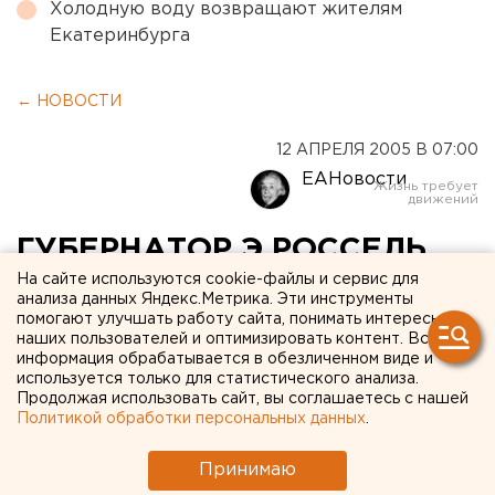
Холодную воду возвращают жителям
Екатеринбурга
← НОВОСТИ
12 АПРЕЛЯ 2005 В 07:00
ЕАНовости
ГУБЕРНАТОР Э.РОССЕЛЬ
ПОЗДРАВИЛ УРАЛЬЦЕВ С
На сайте используются cookie-файлы и сервис для
анализа данных Яндекс.Метрика. Эти инструменты
ДНЕМ АВИАЦИИ И
помогают улучшать работу сайта, понимать интересы
наших пользователей и оптимизировать контент. Вся
КОСМОНАВТИКИ
информация обрабатывается в обезличенном виде и
используется только для статистического анализа.
Продолжая использовать сайт, вы соглашаетесь с нашей
ЕКАТЕРИНБУРГ. Эдуард Россель поздравил
Политикой обработки персональных данных
.
уральцев с Днем авиации и космонавтики.
Принимаю
ЕКАТЕРИНБУРГ. Эдуард Россель поздравил