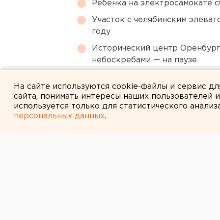
Ребенка на электросамокате с
Участок с челябинским элеват
году
Исторический центр Оренбурга
небоскребами — на паузе
Ракетную опасность объявили
На сайте используются cookie-файлы и сервис д
сайта, понимать интересы наших пользователей 
используется только для статистического анализ
персональных данных
.
← НОВОСТИ
12 АПРЕЛЯ 2005 В 07:00
ВОСЕМНАДЦА
АКТОВ НЕОБХ