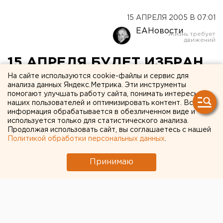
15 АПРЕЛЯ 2005 В 07:01
ЕАНовости
15 АПРЕЛЯ БУДЕТ ИЗБРАН
ПРЕДСЕДАТЕЛЬ
На сайте используются cookie-файлы и сервис для
анализа данных Яндекс.Метрика. Эти инструменты
ГОСУДАРСТВЕННОЙ ДУМЫ
помогают улучшать работу сайта, понимать интересы
наших пользователей и оптимизировать контент. Вся
ЯМАЛО-НЕНЕЦКОГО
информация обрабатывается в обезличенном виде и
используется только для статистического анализа.
АВТОНОМНОГО ОКРУГА
Продолжая использовать сайт, вы соглашаетесь с нашей
Политикой обработки персональных данных
.
ЧЕТВЕРТОГО СОЗЫВА
Принимаю
САЛЕХАРД, ЯМАЛО-НЕНЕЦКИЙ АВТОНОМНЫЙ
ОКРУГ.
САЛЕХАРД, ЯМАЛО-НЕНЕЦКИЙ АВТОНОМНЫЙ
ОКРУГ. 15 апреля состоится первое заседание