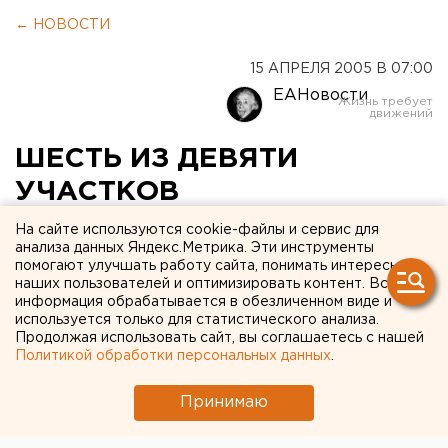
← НОВОСТИ
15 АПРЕЛЯ 2005 В 07:00
ЕАНовости
ШЕСТЬ ИЗ ДЕВЯТИ
УЧАСТКОВ
МЕСТОРОЖДЕНИЙ ХАНТЫ-
На сайте используются cookie-файлы и сервис для
анализа данных Яндекс.Метрика. Эти инструменты
МАНСИЙСКОГО
помогают улучшать работу сайта, понимать интересы
наших пользователей и оптимизировать контент. Вся
АВТОНОМНОГО ОКРУГА -
информация обрабатывается в обезличенном виде и
ЮГРЫ БЫЛИ
используется только для статистического анализа.
Продолжая использовать сайт, вы соглашаетесь с нашей
РЕАЛИЗОВАНЫ НА
Политикой обработки персональных данных
.
АУКЦИОНЕ В ХАНТЫ-
Принимаю
МАНСИЙСКЕ