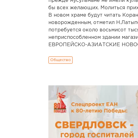
прежде мусульмане не имели куль
бы всех желающих. Молиться при
В новом храме будут читать Коран
новорожденным, отметил Н.Латыпо
потребуется около восьмисот тыся
неприспособленном здании магаз
ЕВРОПЕЙСКО-АЗИАТСКИЕ НОВОСТ
Общество