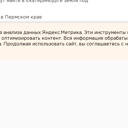
ут найти в Екатеринбурге земли под
 в Пермском крае
нт получил крупный убыток
ля анализа данных Яндекс.Метрика. Эти инструменты
и оптимизировать контент. Вся информация обрабаты
а. Продолжая использовать сайт, вы соглашаетесь с
ЕАНовости
НИЕ ПЕНСИЙ,
ЬНОГО
ОГО
,