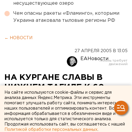
несуществующее озеро
Чем опасны ракеты «Фламинго», которыми
Украина атаковала тыловые регионы РФ
← НОВОСТИ
27 АПРЕЛЯ 2005 В 13:05
ЕАНовости
НА КУРГАНЕ СЛАВЫ В
НИЖНЕМ ТАГИЛЕ К 60-
На сайте используются cookie-файлы и сервис для
ЛЕТИЮ ПОБЕДЫ БУДУТ
анализа данных Яндекс.Метрика. Эти инструменты
помогают улучшать работу сайта, понимать интересы
ВЫСАЖЕНЫ ДЕРЕВЬЯ И
наших пользователей и оптимизировать контент. Вся
информация обрабатывается в обезличенном виде и
ЦВЕТЫ
используется только для статистического анализа.
Продолжая использовать сайт, вы соглашаетесь с нашей
Политикой обработки персональных данных
.
НИЖНИЙ ТАГИЛ. На Кургане славы в Нижнем