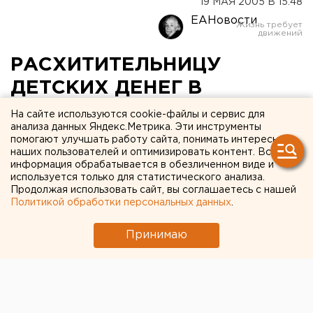
19 МАЯ 2005 В 15:48
ЕАНовости
РАСХИТИТЕЛЬНИЦУ
ДЕТСКИХ ДЕНЕГ В
ВЕРХОТУРЬЕ ЛИШИЛИ
На сайте используются cookie-файлы и сервис для
анализа данных Яндекс.Метрика. Эти инструменты
ПРАВА ЗАНИМАТЬ
помогают улучшать работу сайта, понимать интересы
наших пользователей и оптимизировать контент. Вся
ДОЛЖНОСТИ БУХГАЛТЕРА
информация обрабатывается в обезличенном виде и
И КАССИРА В ТЕЧЕНИЕ
используется только для статистического анализа.
Продолжая использовать сайт, вы соглашаетесь с нашей
ЧЕТЫРЕХ ЛЕТ
Политикой обработки персональных данных
.
Принимаю
ЕКАТЕРИНБУРГ. Расхитительницу детских
денег в Верхотурье лишили права занимать
должности бухгалтера и кассира в течение
четырех лет, сообщили в прокуратуре области.