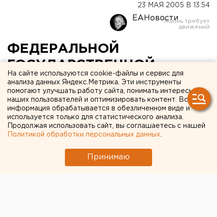
23 МАЯ 2005 В 13:54
ЕАНовости
ФЕДЕРАЛЬНОЙ
ГОСУДАРСТВЕННОЙ
На сайте используются cookie-файлы и сервис для
СЛУЖБЫ ЗАНЯТОСТИ
анализа данных Яндекс.Метрика. Эти инструменты
помогают улучшать работу сайта, понимать интересы
НАСЕЛЕНИЯ (УФГЗСН) ПО
наших пользователей и оптимизировать контент. Вся
информация обрабатывается в обезличенном виде и
СВЕРДЛОВСКОЙ ОБЛАСТИ
используется только для статистического анализа.
ПОЛУЧИЛО ВТОРОЙ
Продолжая использовать сайт, вы соглашаетесь с нашей
Политикой обработки персональных данных
.
ТРАНШ НА ВЫПЛАТЫ
Принимаю
ЧЕРНОБЫЛЬЦАМ
ЕКАТЕРИНБУРГ. 23 мая управление
Федеральной государственной службы
занятости населения (УФГЗСН) по Свердловской