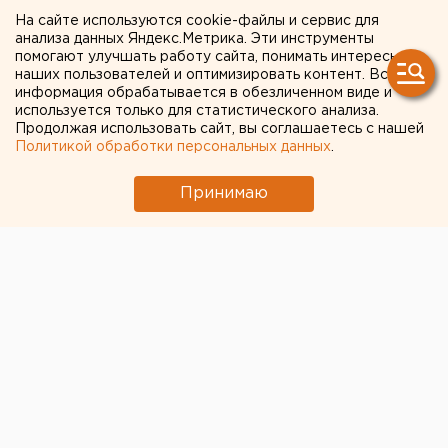
ОТ СВОИХ
На сайте используются cookie-файлы и сервис для
анализа данных Яндекс.Метрика. Эти инструменты
НОВОРОЖДЕННЫХ ДЕТЕЙ
помогают улучшать работу сайта, понимать интересы
наших пользователей и оптимизировать контент. Вся
информация обрабатывается в обезличенном виде и
КАМЕНСК-УРАЛЬСКИЙ. Семнадцать жительниц
используется только для статистического анализа.
Каменска-Уральского отказались от своих
Продолжая использовать сайт, вы соглашаетесь с нашей
новорожденных детей, сообщили в отделе
Политикой обработки персональных данных
.
опеки и попечительства администрации города.
Принимаю
КАМЕНСК-УРАЛЬСКИЙ. Семнадцать жительниц
Каменска-Уральского отказались от своих
новорожденных детей, сообщили в отделе опеки и
попечительства администрации города. В прошлом
году матери оставили в родильных домах 27 детей.
Городской дом ребенка, где младенцы содержатся с
рождения и до трех лет, переполнен. Учреждение
рассчитано только на шестьдесят человек. Новые
отказники теперь направляются в городскую
больницу № 2. По информации отдела опеки и