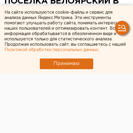
ПОСЕЛКА БЕЛОЯРСКИЙ В
ДЕНЬ ПАМЯТИ И СКОРБИ
На сайте используются cookie-файлы и сервис для
анализа данных Яндекс.Метрика. Эти инструменты
УСТРОЯТ ПРОБЕГ ПО
помогают улучшать работу сайта, понимать интересы
наших пользователей и оптимизировать контент. Вся
ПАМЯТНЫМ МЕСТАМ
информация обрабатывается в обезличенном виде и
используется только для статистического анализа.
БЕЛОЯРСКИЙ. Велосипедисты поселка
Продолжая использовать сайт, вы соглашаетесь с нашей
Политикой обработки персональных данных
.
Белоярский в День памяти и скорби устроят
пробег по памятным местам, сообщили в отделе
Принимаю
культуры, молодежной политики и спорта
администрации поселка.
БЕЛОЯРСКИЙ. Велосипедисты поселка Белоярский
в День памяти и скорби устроят пробег по памятным
местам, сообщили в отделе культуры, молодежной
политики и спорта администрации поселка. Акция
пройдет 22 июня от обелиска павшим воинам. В
памятном велопробеге примут участие 10-15 человек
старше четырнадцати лет. К старту участники