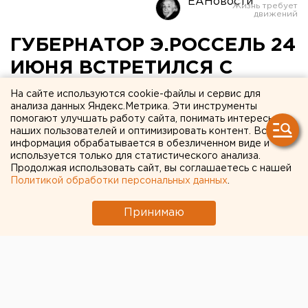
ЕАНовости
ГУБЕРНАТОР Э.РОССЕЛЬ 24
ИЮНЯ ВСТРЕТИЛСЯ С
ПРЕЗИДЕНТОМ
На сайте используются cookie-файлы и сервис для
анализа данных Яндекс.Метрика. Эти инструменты
РОССИЙСКОГО СОЮЗА
помогают улучшать работу сайта, понимать интересы
наших пользователей и оптимизировать контент. Вся
ПРОМЫШЛЕННИКОВ И
информация обрабатывается в обезличенном виде и
ПРЕДПРИНИМАТЕЛЕЙ
используется только для статистического анализа.
Продолжая использовать сайт, вы соглашаетесь с нашей
А.ВОЛЬСКИМ
Политикой обработки персональных данных
.
Принимаю
ЕКАТЕРИНБУРГ. Эдуард Россель 24 июня в
губернаторской резиденции провел краткую
рабочую встречу с президентом Российского
союза промышленников и предпринимателей
Аркадием Вольским, сообщили в департаменте
информационной политики губернатора.