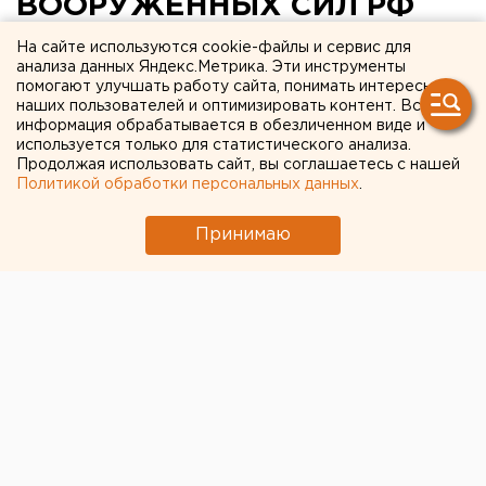
ВООРУЖЕННЫХ СИЛ РФ
ПРОВОДИТ ПРОВЕРКУ В
На сайте используются cookie-файлы и сервис для
анализа данных Яндекс.Метрика. Эти инструменты
ПРИВОЛЖСКО-УРАЛЬСКОМ
помогают улучшать работу сайта, понимать интересы
наших пользователей и оптимизировать контент. Вся
ВОЕННОМ ОКРУГЕ
информация обрабатывается в обезличенном виде и
используется только для статистического анализа.
ЕКАТЕРИНБУРГ. Генеральный штаб
Продолжая использовать сайт, вы соглашаетесь с нашей
Политикой обработки персональных данных
.
Вооруженных сил РФ проводит проверку в
Приволжско-Уральском военном округе
Принимаю
(ПУрВО), сообщили в пресс-службе ПУрВО.
ЕКАТЕРИНБУРГ. Генеральный штаб Вооруженных
сил РФ проводит проверку в Приволжско-
Уральском военном округе (ПУрВО), сообщили в
пресс-службе ПУрВО. Комиссия генштаба,
возглавляемая генерал-лейтенантом Котенко,
прибыла на Урал 23 июня. Перед военными
экспертами поставлена задача оценить выполнение
программы по набору контрактников.