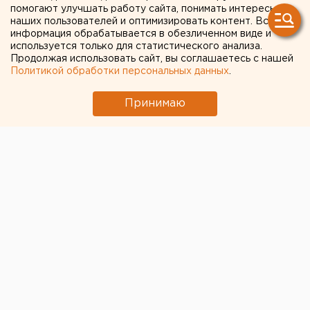
НАГРАЖДЕНИЯ
помогают улучшать работу сайта, понимать интересы
наших пользователей и оптимизировать контент. Вся
ЛАУРЕАТОВ ЕВРАЗИЙСКОЙ
информация обрабатывается в обезличенном виде и
ПРЕМИИ 2005 ГОДА В
используется только для статистического анализа.
Продолжая использовать сайт, вы соглашаетесь с нашей
ОБЛАСТИ АРХИТЕКТУРЫ И
Политикой обработки персональных данных
.
ДИЗАЙНА
Принимаю
ЕКАТЕРИНБУРГ. Эдуард Россель 28 июня
принял участие в церемонии награждения
лауреатов Евразийской премии 2005 года в
области архитектуры и дизайна, сообщил
первый заместитель руководителя
администрации губернатора Александр Левин.
ЕКАТЕРИНБУРГ. Эдуард Россель 28 июня принял
участие в церемонии награждения лауреатов
Евразийской премии 2005 года в области
архитектуры и дизайна, сообщил первый
заместитель руководителя администрации