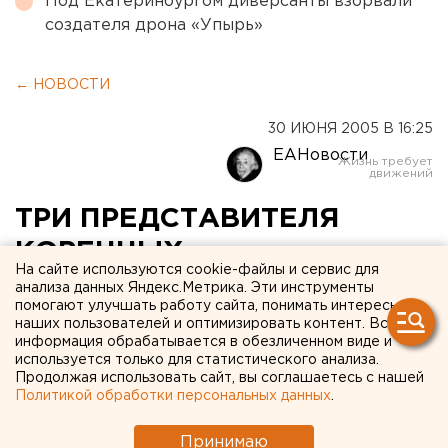
Под Екатеринбургом диверсанты взорвали
создателя дрона «Упырь»
← НОВОСТИ
30 ИЮНЯ 2005 В 16:25
ЕАНовости
ТРИ ПРЕДСТАВИТЕЛЯ
КОРЕННЫХ
На сайте используются cookie-файлы и сервис для
МАЛОЧИСЛЕННЫХ
анализа данных Яндекс.Метрика. Эти инструменты
помогают улучшать работу сайта, понимать интересы
НАРОДОВ СЕВЕРА
наших пользователей и оптимизировать контент. Вся
информация обрабатывается в обезличенном виде и
ЗАКОНЧИЛИ В ЭТОМ ГОДУ
используется только для статистического анализа.
ШКОЛУ НА СРЕДНЕМ
Продолжая использовать сайт, вы соглашаетесь с нашей
Политикой обработки персональных данных
.
УРАЛЕ
Принимаю