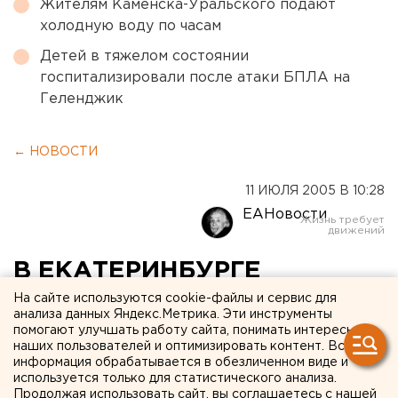
Жителям Каменска-Уральского подают
холодную воду по часам
Детей в тяжелом состоянии
госпитализировали после атаки БПЛА на
Геленджик
← НОВОСТИ
11 ИЮЛЯ 2005 В 10:28
ЕАНовости
В ЕКАТЕРИНБУРГЕ
ИНОМАРКА СТОЛКНУЛАСЬ
На сайте используются cookie-файлы и сервис для
анализа данных Яндекс.Метрика. Эти инструменты
С ТРАМВАЕМ
помогают улучшать работу сайта, понимать интересы
наших пользователей и оптимизировать контент. Вся
информация обрабатывается в обезличенном виде и
ЕКАТЕРИНБУРГ. При столкновении автомобиля
используется только для статистического анализа.
с трамваем в Екатеринбурге 10 июля погиб
Продолжая использовать сайт, вы соглашаетесь с нашей