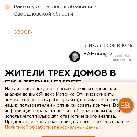
Ракетную опасность объявили в
Свердловской области
← НОВОСТИ
12 ИЮЛЯ 2005 В 10:45
ЕАНовости
ЖИТЕЛИ ТРЕХ ДОМОВ В
ЕКАТЕРИНБУРГЕ
На сайте используются cookie-файлы и сервис для
НАХОДЯТСЯ БЕЗ ГОРЯЧЕГО
анализа данных Яндекс.Метрика. Эти инструменты
помогают улучшать работу сайта, понимать интересы
И ХОЛОДНОГО
наших пользователей и оптимизировать контент. Вся
информация обрабатывается в обезличенном виде и
ВОДОСНАБЖЕНИЯ
используется только для статистического анализа.
Продолжая использовать сайт, вы соглашаетесь с нашей
Политикой обработки персональных данных
.
ЕКАТЕРИНБУРГ. Жители как минимум трех
домов в Екатеринбурге находятся без горячего и