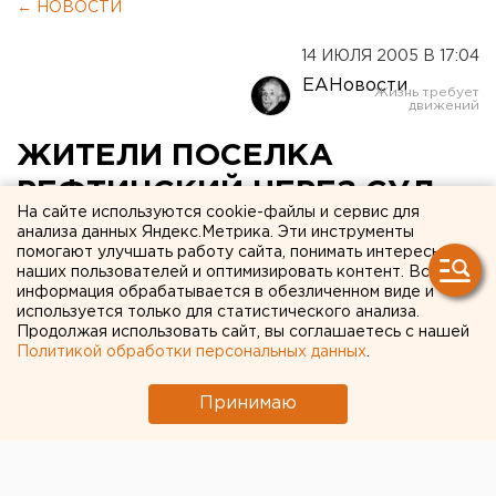
← НОВОСТИ
14 ИЮЛЯ 2005 В 17:04
ЕАНовости
ЖИТЕЛИ ПОСЕЛКА
РЕФТИНСКИЙ ЧЕРЕЗ СУД
На сайте используются cookie-файлы и сервис для
ТРЕБУЮТ СНИЗИТЬ
анализа данных Яндекс.Метрика. Эти инструменты
помогают улучшать работу сайта, понимать интересы
ТАРИФЫ НА УСЛУГИ ЖКХ
наших пользователей и оптимизировать контент. Вся
информация обрабатывается в обезличенном виде и
используется только для статистического анализа.
РЕФТИНСКИЙ. Инициативная группа жителей
Продолжая использовать сайт, вы соглашаетесь с нашей
поселка Рефтинский обратилась в суд с иском в
Политикой обработки персональных данных
.
отношении муниципального унитарного
предприятия (МУП) ЖКХ Рефтинского.
Принимаю
РЕФТИНСКИЙ. Инициативная группа жителей
поселка Рефтинский обратилась в суд с иском в