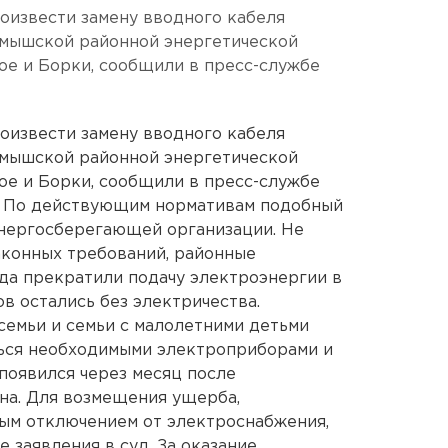
оизвести замену вводного кабеля
мышской районной энергетической
ое и Борки, сообщили в пресс-службе
оизвести замену вводного кабеля
мышской районной энергетической
ое и Борки, сообщили в пресс-службе
. По действующим нормативам подобный
энергосберегающей организации. Не
аконных требований, районные
ода прекратили подачу электроэнергии в
в остались без электричества.
емьи и семьи с малолетними детьми
ься необходимыми электроприборами и
появился через месяц после
на. Для возмещения ущерба,
ным отключением от электроснабжения,
 заявления в суд. За оказание