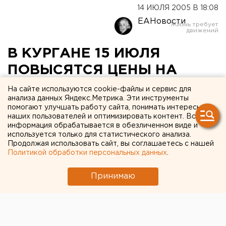
14 ИЮЛЯ 2005 В 18:08
ЕАНовости
В КУРГАНЕ 15 ИЮЛЯ
ПОВЫСЯТСЯ ЦЕНЫ НА
СЖИЖЕННЫЙ ГАЗ
На сайте используются cookie-файлы и сервис для
анализа данных Яндекс.Метрика. Эти инструменты
помогают улучшать работу сайта, понимать интересы
КУРГАН. В Кургане 15 июля повысятся цены на
наших пользователей и оптимизировать контент. Вся
сжиженный газ, сообщил заместитель
информация обрабатывается в обезличенном виде и
генерального директора ОАО «Кургангоргаз»
используется только для статистического анализа.
Продолжая использовать сайт, вы соглашаетесь с нашей
Вячеслав Баталов.
Политикой обработки персональных данных
.
КУРГАН. В Кургане 15 июля повысятся цены на
Принимаю
сжиженный газ, сообщил заместитель генерального
директора ОАО «Кургангоргаз» Вячеслав Баталов.
Увеличение тарифов энергетики связывают с
ростом транспортных расходов. Стоимость одного