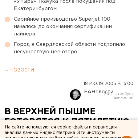
«Упырь» Ткачука после покушения под
Екатеринбургом
Серийное производство Superjet-100
началось до окончания сертификации
лайнера
Город в Свердловской области подтопило
несуществующее озеро
← НОВОСТИ
18 ИЮЛЯ 2005 В 15:00
ЕАНовости
В ВЕРХНЕЙ ПЫШМЕ
ГОТОВЯТСЯ К ПЯТИЛЕТИЮ
На сайте используются cookie-файлы и сервис для
СО ДНЯ ОТКРЫТИЯ ЦЕРКВИ
анализа данных Яндекс.Метрика. Эти инструменты