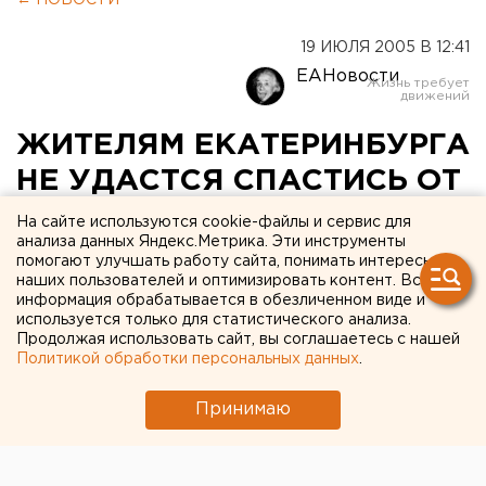
← НОВОСТИ
19 ИЮЛЯ 2005 В 12:41
ЕАНовости
ЖИТЕЛЯМ ЕКАТЕРИНБУРГА
НЕ УДАСТСЯ СПАСТИСЬ ОТ
ГОРОДСКОГО ЗНОЯ У
На сайте используются cookie-файлы и сервис для
анализа данных Яндекс.Метрика. Эти инструменты
ФОНТАНОВ
помогают улучшать работу сайта, понимать интересы
наших пользователей и оптимизировать контент. Вся
информация обрабатывается в обезличенном виде и
ЕКАТЕРИНБУРГ. Жителям Екатеринбурга не
используется только для статистического анализа.
удастся спастись от городского зноя у фонтанов
Продолжая использовать сайт, вы соглашаетесь с нашей
в дневное время.
Политикой обработки персональных данных
.
ЕКАТЕРИНБУРГ. Жителям Екатеринбурга не
Принимаю
удастся спастись от городского зноя у фонтанов в
дневное время. Гидросооружения города по будням
работают только с 16 до 20 часов, сообщили в