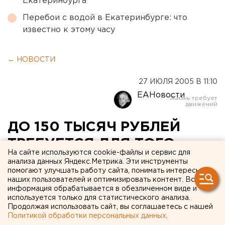
Екатеринбурга
Перебои с водой в Екатеринбурге: что
известно к этому часу
← НОВОСТИ
27 ИЮЛЯ 2005 В 11:10
ЕАНовости
ДО 150 ТЫСЯЧ РУБЛЕЙ
ТРЕБУЕТСЯ ДЛЯ ТОГО,
На сайте используются cookie-файлы и сервис для
ЧТОБЫ УСТРОИТЬ РЕБЕНКА
анализа данных Яндекс.Метрика. Эти инструменты
помогают улучшать работу сайта, понимать интересы
В ПЕРВЫЙ КЛАСС ЭЛИТНОЙ
наших пользователей и оптимизировать контент. Вся
информация обрабатывается в обезличенном виде и
ШКОЛЫ ЕКАТЕРИНБУРГА
используется только для статистического анализа.
Продолжая использовать сайт, вы соглашаетесь с нашей
Политикой обработки персональных данных
.
ЕКАТЕРИНБУРГ. От 10 до 150 тысяч рублей