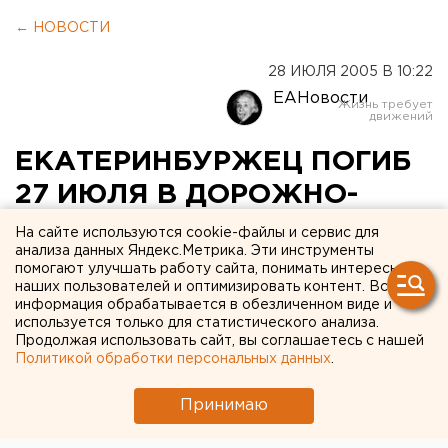
← НОВОСТИ
28 ИЮЛЯ 2005 В 10:22
ЕАНовости
ЕКАТЕРИНБУРЖЕЦ ПОГИБ
27 ИЮЛЯ В ДОРОЖНО-
ТРАНСПОРТНОМ
На сайте используются cookie-файлы и сервис для
анализа данных Яндекс.Метрика. Эти инструменты
ПРОИСШЕСТВИИ
помогают улучшать работу сайта, понимать интересы
наших пользователей и оптимизировать контент. Вся
информация обрабатывается в обезличенном виде и
ЕКАТЕРИНБУРГ. Горожанин погиб 27 июля в
используется только для статистического анализа.
результате столкновения двух автомобилей в
Продолжая использовать сайт, вы соглашаетесь с нашей
Екатеринбурге, сообщили в пресс-службе
Политикой обработки персональных данных
.
государственной инспекции по безопасности
дорожного движения областного центра.
Принимаю