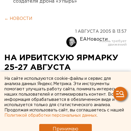
создателя дрона «Упырь»
← НОВОСТИ
1 АВГУСТА 2005 В 13:57
ЕАНовости
НА ИРБИТСКУЮ ЯРМАРКУ
25-27 АВГУСТА
ПЛАНИРУЮТ ПРИЕХАТЬ
На сайте используются cookie-файлы и сервис для
анализа данных Яндекс.Метрика. Эти инструменты
ПРЕДСТАВИТЕЛИ БОЛЕЕ
помогают улучшать работу сайта, понимать интересы
наших пользователей и оптимизировать контент. Вся
200 ПРЕДПРИЯТИЙ
информация обрабатывается в обезличенном виде и
используется только для статистического анализа.
ЕКАТЕРИНБУРГ. Третья межрегиональная
Продолжая использовать сайт, вы соглашаетесь с нашей
Политикой обработки персональных данных
.
выставка «Ирбитская ярмарка» расширяет
географию, сообщили в Уральской торгово-
Принимаю