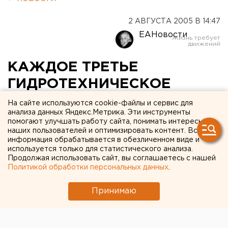
2 АВГУСТА 2005 В 14:47
ЕАНовости
КАЖДОЕ ТРЕТЬЕ
ГИДРОТЕХНИЧЕСКОЕ
СООРУЖЕНИЕ НА
На сайте используются cookie-файлы и сервис для
анализа данных Яндекс.Метрика. Эти инструменты
СРЕДНЕМ УРАЛЕ
помогают улучшать работу сайта, понимать интересы
наших пользователей и оптимизировать контент. Вся
БЕСХОЗНОЕ
информация обрабатывается в обезличенном виде и
используется только для статистического анализа.
ЕКАТЕРИНБУРГ. Каждое третье
Продолжая использовать сайт, вы соглашаетесь с нашей
Политикой обработки персональных данных
.
гидротехническое сооружение (ГТС) на Среднем
Урале бесхозное, сообщил 2 августа начальник
Принимаю
управления Федеральной службы по надзору в
сфере природопользования РФ по
Свердловской области Александр Александров.