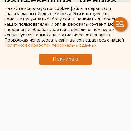
КОНФЕРЕНЦИЯ «МЕДИКО-
На сайте используются cookie-файлы и сервис для
СОЦИАЛЬНЫЕ ПРОБЛЕМЫ
анализа данных Яндекс.Метрика. Эти инструменты
помогают улучшать работу сайта, понимать интересы
КОРЕННЫХ
наших пользователей и оптимизировать контент. Вся
информация обрабатывается в обезличенном виде и
МАЛОЧИСЛЕННЫХ
используется только для статистического анализа.
НАРОДОВ СЕВЕРА»
Продолжая использовать сайт, вы соглашаетесь с нашей
Политикой обработки персональных данных
.
ПРОЙДЕТ В ХАНТЫ-
Принимаю
МАНСИЙСКЕ ХАНТЫ-
МАНСИЙСКОГО
АВТОНОМНОГО ОКРУГА -
ЮГРЫ
ХАНТЫ-МАНСИЙСК, ХАНТЫ-МАНСИЙСКИЙ
АВТОНОМНЫЙ ОКРУГ - ЮГРА.
ХАНТЫ-МАНСИЙСК, ХАНТЫ-МАНСИЙСКИЙ