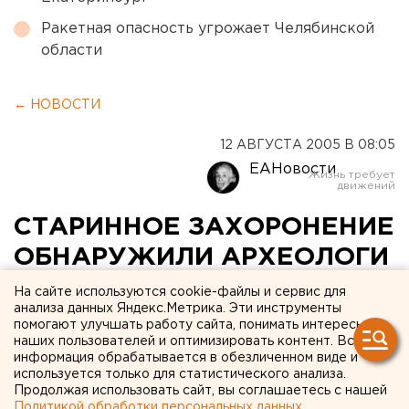
Ракетная опасность угрожает Челябинской
области
← НОВОСТИ
12 АВГУСТА 2005 В 08:05
ЕАНовости
СТАРИННОЕ ЗАХОРОНЕНИЕ
ОБНАРУЖИЛИ АРХЕОЛОГИ
В НАЦИОНАЛЬНОМ
На сайте используются cookie-файлы и сервис для
анализа данных Яндекс.Метрика. Эти инструменты
ПОСЕЛКЕ ЛАРЬЯК ХАНТЫ-
помогают улучшать работу сайта, понимать интересы
наших пользователей и оптимизировать контент. Вся
МАНСИЙСКОГО
информация обрабатывается в обезличенном виде и
АВТОНОМНОГО ОКРУГА -
используется только для статистического анализа.
Продолжая использовать сайт, вы соглашаетесь с нашей
ЮГРЫ
Политикой обработки персональных данных
.