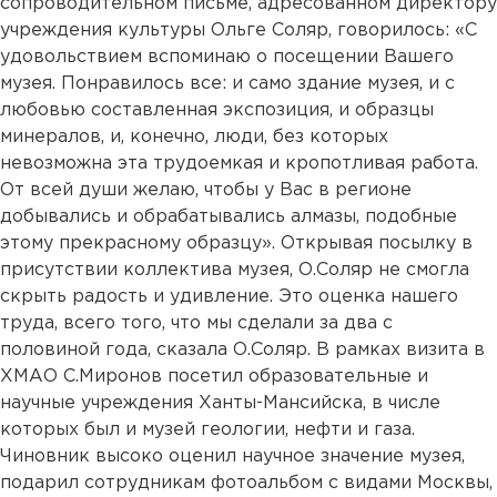
сопроводительном письме, адресованном директору
учреждения культуры Ольге Соляр, говорилось: «С
удовольствием вспоминаю о посещении Вашего
музея. Понравилось все: и само здание музея, и с
любовью составленная экспозиция, и образцы
минералов, и, конечно, люди, без которых
невозможна эта трудоемкая и кропотливая работа.
От всей души желаю, чтобы у Вас в регионе
добывались и обрабатывались алмазы, подобные
этому прекрасному образцу». Открывая посылку в
присутствии коллектива музея, О.Соляр не смогла
скрыть радость и удивление. Это оценка нашего
труда, всего того, что мы сделали за два с
половиной года, сказала О.Соляр. В рамках визита в
ХМАО С.Миронов посетил образовательные и
научные учреждения Ханты-Мансийска, в числе
которых был и музей геологии, нефти и газа.
Чиновник высоко оценил научное значение музея,
подарил сотрудникам фотоальбом с видами Москвы,