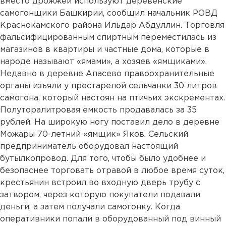
вместо дрожжей используют деревенские
самогонщики Башкирии, сообщил начальник РОВД
Краснокамского района Ильдар Абдуллин. Торговля
фальсифицированным спиртным переместилась из
магазинов в квартиры и частные дома, которые в
народе называют «ямами», а хозяев «ямщиками».
Недавно в деревне Апасево правоохранительные
органы изъяли у престарелой сельчанки 30 литров
самогона, который настоян на птичьих экскрементах.
Полуторалитровая емкость продавалась за 35
рублей. На широкую ногу поставил дело в деревне
Можары 70-летний «ямщик» Яков. Сельский
предприниматель оборудовал настоящий
бутылкопровод. Для того, чтобы было удобнее и
безопаснее торговать отравой в любое время суток,
крестьянин встроил во входную дверь трубу с
затвором, через которую покупатели подавали
деньги, а затем получали самогонку. Когда
оперативники попали в оборудованный под винный