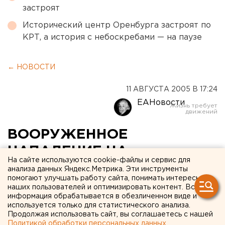
застроят
Исторический центр Оренбурга застроят по
КРТ, а история с небоскребами — на паузе
← НОВОСТИ
11 АВГУСТА 2005 В 17:24
ЕАНовости
ВООРУЖЕННОЕ
НАПАДЕНИЕ НА
На сайте используются cookie-файлы и сервис для
МАШИНИСТА
анализа данных Яндекс.Метрика. Эти инструменты
помогают улучшать работу сайта, понимать интересы
ЭЛЕКТРОПОЕЗДА
наших пользователей и оптимизировать контент. Вся
информация обрабатывается в обезличенном виде и
ПРОИЗОШЛО 11 АВГУСТА
используется только для статистического анализа.
НА СВЕРДЛОВСКОЙ
Продолжая использовать сайт, вы соглашаетесь с нашей
Политикой обработки персональных данных
.