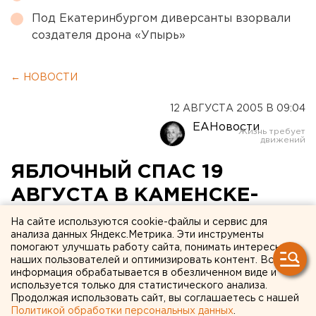
Под Екатеринбургом диверсанты взорвали
создателя дрона «Упырь»
← НОВОСТИ
12 АВГУСТА 2005 В 09:04
ЕАНовости
ЯБЛОЧНЫЙ СПАС 19
АВГУСТА В КАМЕНСКЕ-
УРАЛЬСКОМ СТАНЕТ
На сайте используются cookie-файлы и сервис для
анализа данных Яндекс.Метрика. Эти инструменты
БЛАГОТВОРИТЕЛЬНОЙ
помогают улучшать работу сайта, понимать интересы
наших пользователей и оптимизировать контент. Вся
АКЦИЕЙ
информация обрабатывается в обезличенном виде и
используется только для статистического анализа.
КАМЕНСК-УРАЛЬСКИЙ. Яблочный спас 19
Продолжая использовать сайт, вы соглашаетесь с нашей
Политикой обработки персональных данных
.