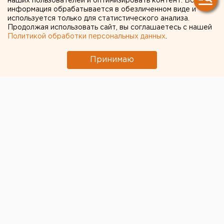
наших пользователей и оптимизировать контент. Вся
информация обрабатывается в обезличенном виде и
СИМФОНИЧЕСКИМ
используется только для статистического анализа.
ОРКЕСТРОМ БАШКИРИИ НА
Продолжая использовать сайт, вы соглашаетесь с нашей
Политикой обработки персональных данных
.
ВИОЛОНЧЕЛИ
Принимаю
ЗНАМЕНИТОГО
ИТАЛЬЯНСКОГО МАСТЕРА
18 ВЕКА Л.ГВАДАНИНИ
КОНЦЕРТ А.ДВОРЖАКА
УФА, БАШКИРИЯ. На виолончели знаменитого
итальянского мастера 18 века Лоренцо
Гваданини исполнит концерт Антонина
Дворжака с национальным симфоническим
оркестром Башкирии известный виолончелист
уфимец Антон Павловский, сообщили в
республиканском мини