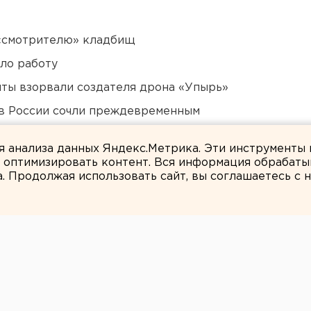
 «смотрителю» кладбищ
ло работу
ты взорвали создателя дрона «Упырь»
в России сочли преждевременным
Оренбурга застроят
ля анализа данных Яндекс.Метрика. Эти инструменты
и оптимизировать контент. Вся информация обрабаты
а. Продолжая использовать сайт, вы соглашаетесь с
ЕАНовости
 ЗЕРНОВЫХ НА