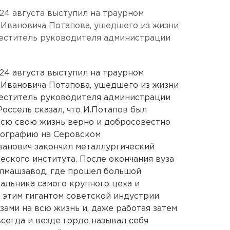
4 августа выступил на траурном
а Ивановича Потапова, ушедшего из жизни
меститель руководителя администрации
4 августа выступил на траурном
а Ивановича Потапова, ушедшего из жизни
меститель руководителя администрации
оссель сказал, что И.Потапов был
всю свою жизнь верно и добросовестно
иографию на Серовском
ванович закончил металлургический
еского института. После окончания вуза
алмашзавод, где прошел большой
альника самого крупного цеха и
С этим гигантом советской индустрии
зами на всю жизнь и, даже работая затем
всегда и везде гордо называл себя