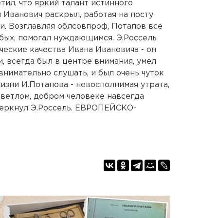
тил, что яркий талант истинного
 Иванович раскрыл, работая на посту
. Возглавляя облсовпроф, Потапов все
бых, помогал нуждающимся. Э.Россель
ческие качества Ивана Ивановича - он
, всегда был в центре внимания, умел
 внимательно слушать, и был очень чуток
изни И.Потапова - невосполнимая утрата,
светлом, добром человеке навсегда
черкнул Э.Россель. ЕВРОПЕЙСКО-