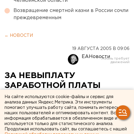
Челябинской области
Возвращение смертной казни в России сочли
преждевременным
← НОВОСТИ
19 АВГУСТА 2005 В 09:06
ЕАНовости
ЗА НЕВЫПЛАТУ
ЗАРАБОТНОЙ ПЛАТЫ
СВЫШЕ ДВУХ МЕСЯЦЕВ
На сайте используются cookie-файлы и сервис для
анализа данных Яндекс.Метрика. Эти инструменты
РУКОВОДИТЕЛЬ
помогают улучшать работу сайта, понимать интересы
наших пользователей и оптимизировать контент. Вся
СЕЛЬХОЗПРЕДПРИЯТИЯ В
информация обрабатывается в обезличенном виде и
НИЖНЕСЕРГИНСКОМ
используется только для статистического анализа.
Продолжая использовать сайт, вы соглашаетесь с нашей