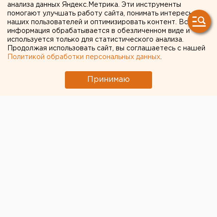
анализа данных Яндекс.Метрика. Эти инструменты
ДВУХДНЕВНОГО ЭТАПА
помогают улучшать работу сайта, понимать интересы
наших пользователей и оптимизировать контент. Вся
ОПРЕССОВОК В
информация обрабатывается в обезличенном виде и
используется только для статистического анализа.
ЕКАТЕРИНБУРГЕ
Продолжая использовать сайт, вы соглашаетесь с нашей
Политикой обработки персональных данных
.
ЗАФИКСИРОВАНО 11
ПОРЫВОВ ТРУБОПРОВОДА
Принимаю
ЕКАТЕРИНБУРГ. В ходе заключительного
двухдневного этапа опрессовок в
Екатеринбурге зафиксировано 11 порывов
трубопровода, сообщили в пресс-службе ОАО
«Территориальная генерирующая компания №
9» (ТГК-9).
ЕКАТЕРИНБУРГ. В ходе заключительного
двухдневного этапа опрессовок в Екатеринбурге
зафиксировано 11 порывов трубопровода, сообщили
в пресс-службе ОАО «Территориальная