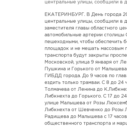
центральные улицы, сообщили в 
ЕКАТЕРИНБУРГ. В День города 20
центральные улицы, сообщили в д
заместителя главы областного це
автомобильные артерии столицы С
пешеходными, чтобы обеспечить 
площадок и не мешать массовым гу
транспорта будут закрыты проспе
Московской, улица 9 января от Ле
Пушкина и Горького от Малышева
ГИБДД города. До 9 часов по гла
ездить только трамваи. С 8 до 24
Толмачева от Ленина до К.Либкне
Либкнехта до Горького. С 17 до 2
улице Малышева от Розы Люксемб
Либкнехта от Шевченко до Розы Л
Радищева до Малышева с 17 часов
общественного транспорта и маршр