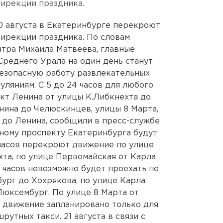
дирекции праздника.
 августа в Екатеринбурге перекроют
ирекции праздника. По словам
нтра Михаила Матвеева, главные
реднего Урала на один день станут
безопасную работу развлекательных
ляниям. С 5 до 24 часов для любого
кт Ленина от улицы К.Либкнехта до
нина до Челюскинцев, улицы 8 Марта,
 до Ленина, сообщили в пресс-службе
вному проспекту Екатеринбурга будут
 часов перекроют движение по улице
хта, по улице Первомайская от Карла
4 часов невозможно будет проехать по
ург до Хохрякова, по улице Карла
юксембург. По улице 8 Марта от
 движение запланировано только для
утных такси. 21 августа в связи с